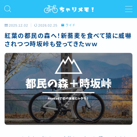
MENU
2025.12.02
2026.02.25
ライド
紅葉の都民の森へ！新蕎麦を食べて猿に威嚇
ホーム
されつつ時坂峠も登ってきたｗｗ
プロフィール
ライド
サイクルコラム
レビュー/インプレ
お問い合わせ