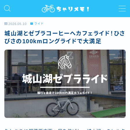
MENU
2026.05.10
ライド
城山湖とゼブラコーヒーへカフェライド！ひさ
ホーム
びさの100kmロングライドで大満足
プロフィール
ライド
サイクルコラム
レビュー/インプレ
お問い合わせ