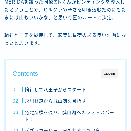
MERIDAを譲った同僚のNくんがビンディングを導入し
たということで、
ヒルクラの辛さを叩き込むためにも
た
まには山もいいかな、と思い今回のルートに決定。
輪行と自走を駆使して、適度に負荷のある良い計画にな
ったと思います。
Contents
CLOSE
輪行して八王子からスタート
穴川林道から城山湖を目指す
発電所横を通り、城山湖へのラストスパー
ト！
ゼブラコーヒー 津久井本店で昼食