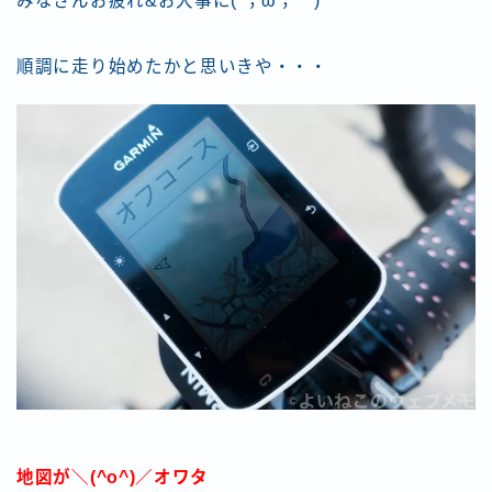
みなさんお疲れ&お大事に(´；ω；｀)
順調に走り始めたかと思いきや・・・
地図が＼(^o^)／オワタ