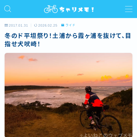
MENU
2017.01.31
2026.02.25
ライド
冬のド平坦祭り！土浦から霞ヶ浦を抜けて、目
ホーム
指せ犬吠崎！
プロフィール
ライド
サイクルコラム
レビュー/インプレ
お問い合わせ