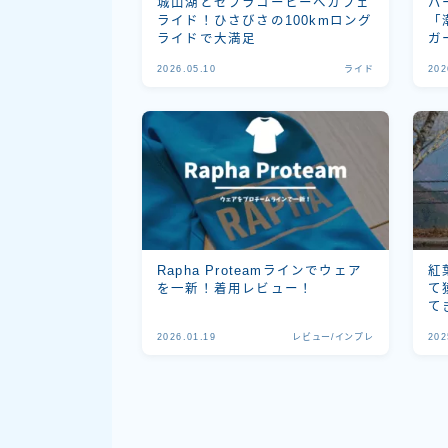
城山湖とゼブラコーヒーへカフェ
バ
ライド！ひさびさの100kmロング
「
ライドで大満足
ガ
2026.05.10
ライド
202
Rapha Proteamラインでウェア
紅
を一新！着用レビュー！
て
て
2026.01.19
レビュー/インプレ
202