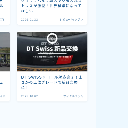
E
クリックバルブ導入で空気入れス
トル
トレスが激減！世界標準になって
ほしい
ンプレ
2026.01.22
レビュー/インプレ
と
DT SWISSリコール対応完了！ま
フェ
さかの上位グレードで新品交換
に！
ライド
2025.10.02
サイクルコラム