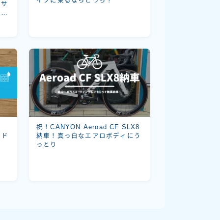
イクに乗るならどっち？
！サ
っ
ス
祝！CANYON Aeroad CF SLX8
イド
納車！真っ白なエアロボディにう
っとり