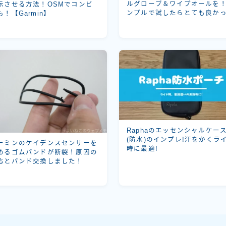
ルグローブ＆ワイプオールを
示させる方法！OSMでコンビ
ンプルで試したらとても良か
も！【Garmin】
た！
Raphaのエッセンシャルケー
(防水)のインプレ!汗をかくラ
ーミンのケイデンスセンサーを
時に最適!
めるゴムバンドが断裂！原因の
応とバンド交換しました！