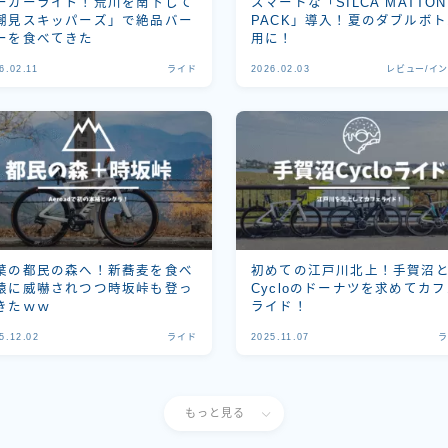
ーガーライド！荒川を南下して
スマートな「SILCA MATTON
潮見スキッパーズ」で絶品バー
PACK」導入！夏のダブルボ
ーを食べてきた
用に！
6.02.11
ライド
2026.02.03
レビュー/イ
葉の都民の森へ！新蕎麦を食べ
初めての江戸川北上！手賀沼
猿に威嚇されつつ時坂峠も登っ
Cycloのドーナツを求めてカ
きたｗｗ
ライド！
5.12.02
ライド
2025.11.07
もっと見る