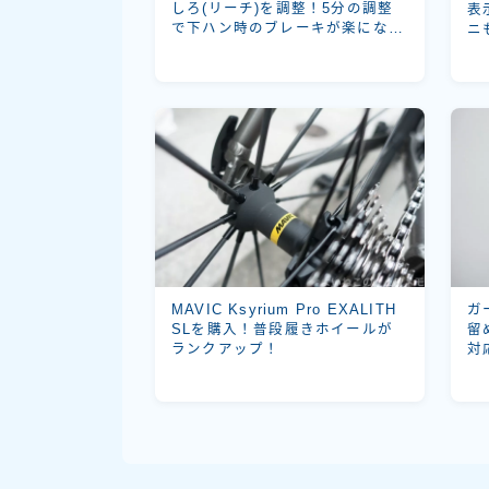
しろ(リーチ)を調整！5分の調整
表
で下ハン時のブレーキが楽にな
ニ
る！
ガ
MAVIC Ksyrium Pro EXALITH
留
SLを購入！普段履きホイールが
対
ランクアップ！