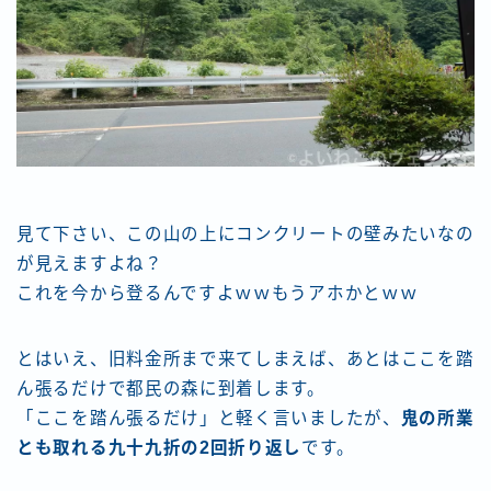
見て下さい、この山の上にコンクリートの壁みたいなの
が見えますよね？
これを今から登るんですよｗｗもうアホかとｗｗ
とはいえ、旧料金所まで来てしまえば、あとはここを踏
ん張るだけで都民の森に到着します。
「ここを踏ん張るだけ」と軽く言いましたが、
鬼の所業
とも取れる九十九折の2回折り返し
です。