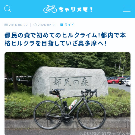
MENU
2016.06.22
2026.02.25
ライド
都民の森で初めてのヒルクライム！都内で本
ホーム
格ヒルクラを目指していざ奥多摩へ！
プロフィール
ライド
サイクルコラム
レビュー/インプレ
お問い合わせ