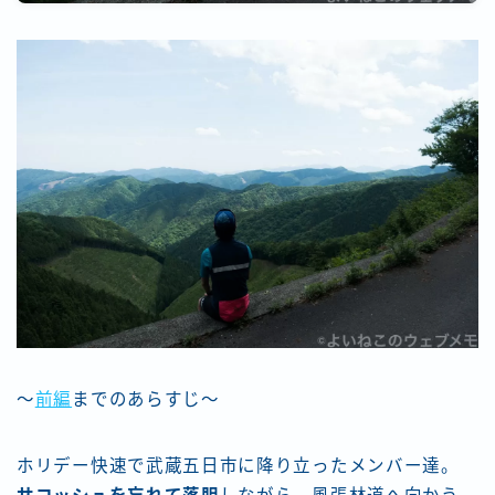
～
前編
までのあらすじ～
ホリデー快速で武蔵五日市に降り立ったメンバー達。