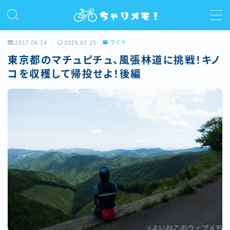
MENU
2017.06.14
2026.02.25
ライド
東京都のマチュピチュ、風張林道に挑戦！キノ
ホーム
コを収穫して帰投せよ！後編
プロフィール
ライド
サイクルコラム
レビュー/インプレ
お問い合わせ