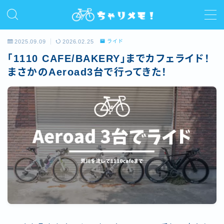
MENU
2025.09.09
2026.02.25
ライド
「1110 CAFE/BAKERY」までカフェライド！
ホーム
まさかのAeroad3台で行ってきた！
プロフィール
ライド
サイクルコラム
レビュー/インプレ
お問い合わせ