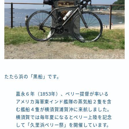
たたら浜の「黒船」です。
嘉永６年（1853年）、ペリー提督が率いる
アメリカ海軍東インド艦隊の蒸気船２隻を含
む艦船４隻が横須賀浦賀沖に来航しました。
横須賀では毎年夏になるとペリー上陸を記念
して「久里浜ペリー祭」を開催しています。