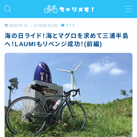
MENU
2016.07.21
2026.02.25
ライド
海の日ライド！海とマグロを求めて三浦半島
ホーム
へ！LAUMIもリベンジ成功！(前編)
プロフィール
ライド
サイクルコラム
レビュー/インプレ
お問い合わせ