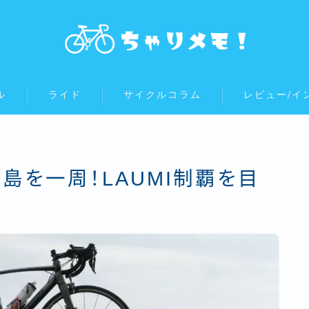
ル
ライド
サイクルコラム
レビュー/イ
島を一周！LAUMI制覇を目