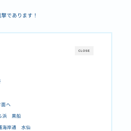
 進撃であります！
CLOSE
行
方面へ
ら浜 黒船
下浦海岸通 水仙