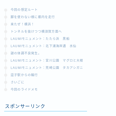
今回の想定ルート
脚を使わない様に都内を走行
来たぜ！横浜！
トンネルを抜けつつ横須賀方面へ
LAUMIモニュメント：たたら浜 黒船
LAUMIモニュメント：北下浦海岸通 水仙
謎の体調不良発生。
LAUMIモニュメント：宮川公園 マグロと大根
LAUMIモニュメント：荒崎公園 タカアシガニ
逗子駅からの輪行
さいごに
今回のライドメモ
スポンサーリンク