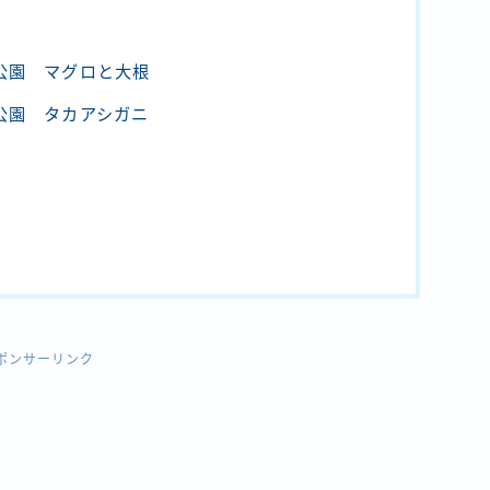
川公園 マグロと大根
崎公園 タカアシガニ
ポンサーリンク