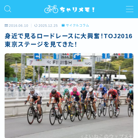
MENU
2016.06.10
2025.12.25
サイクルコラム
身近で見るロードレースに大興奮！TOJ2016
ホーム
東京ステージを見てきた！
プロフィール
ライド
サイクルコラム
レビュー/インプレ
お問い合わせ