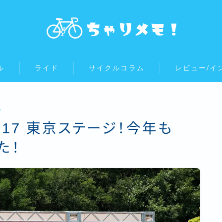
ル
ライド
サイクルコラム
レビュー/イ
ム
017 東京ステージ！今年も
た！