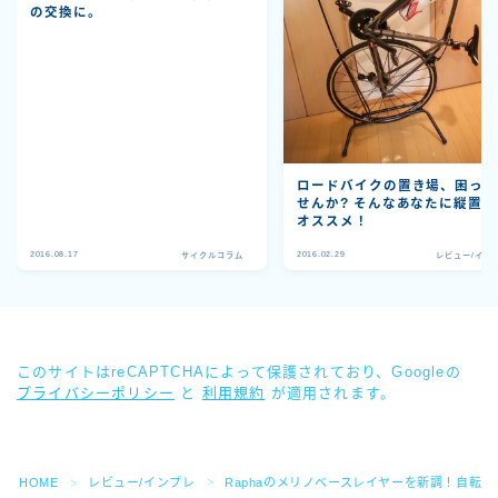
の交換に。
ロードバイクの置き場、困っ
せんか? そんなあなたに縦置き
オススメ！
2016.08.17
2016.02.29
サイクルコラム
レビュー/イン
このサイトはreCAPTCHAによって保護されており、Googleの
プライバシーポリシー
と
利用規約
が適用されます。
Follow Me
HOME
レビュー/インプレ
Raphaのメリノベースレイヤーを新調！自転
＞
＞