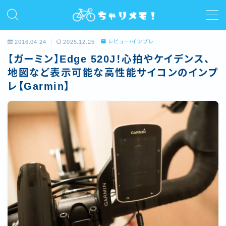
MENU
2016.04.24
2025.12.25
レビュー/インプレ
【ガーミン】Edge 520J！心拍やケイデンス、
ホーム
地図など表示可能な高性能サイコンのインプ
レ【Garmin】
プロフィール
ライド
サイクルコラム
レビュー/インプレ
お問い合わせ