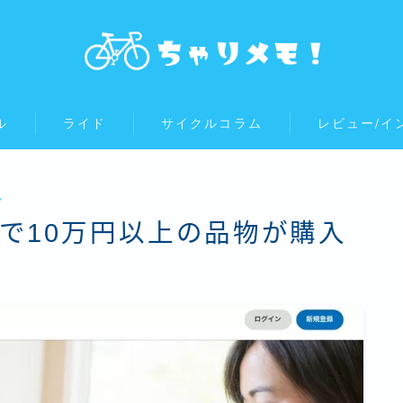
ル
ライド
サイクルコラム
レビュー/イ
ム
通販で10万円以上の品物が購入