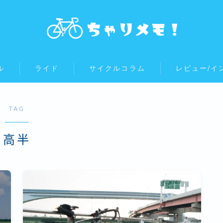
ル
ライド
サイクルコラム
レビュー/イ
TAG
高半