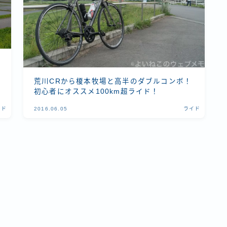
荒川CRから榎本牧場と高半のダブルコンボ！
初心者にオススメ100km超ライド！
イド
2016.06.05
ライド