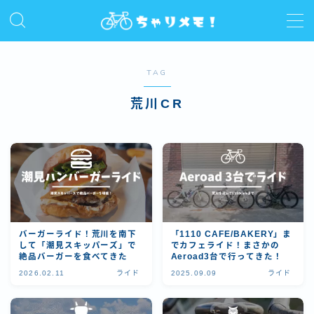
MENU
TAG
ホーム
荒川CR
プロフィール
ライド
サイクルコラム
バーガーライド！荒川を南下
「1110 CAFE/BAKERY」ま
して「潮見スキッパーズ」で
でカフェライド！まさかの
レビュー/インプレ
絶品バーガーを食べてきた
Aeroad3台で行ってきた！
2026.02.11
ライド
2025.09.09
ライド
お問い合わせ