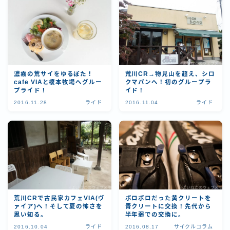
濃霧の荒サイをゆるぽた！
荒川CR→物見山を超え、シロ
cafe VIAと榎本牧場へグルー
クマパンへ！初のグループラ
プライド！
イド！
2016.11.28
ライド
2016.11.04
ライド
荒川CRで古民家カフェVIA(ヴ
ボロボロだった黄クリートを
ァイア)へ！そして夏の怖さを
青クリートに交換！先代から
思い知る。
半年弱での交換に。
2016.10.04
ライド
2016.08.17
サイクルコラム