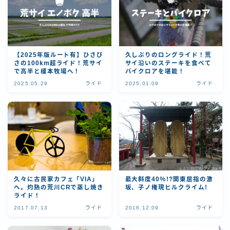
【2025年版ルート有】ひさび
久しぶりのロングライド！荒
さの100km超ライド！荒サイ
サイ沿いのステーキを食べて
で高半と榎本牧場へ！
バイクロアを堪能！
2025.05.29
ライド
2025.01.09
ライド
久々に古民家カフェ「VIA」
最大斜度40％!?関東屈指の激
へ。灼熱の荒川CRで蒸し焼き
坂、子ノ権現ヒルクライム!
ライド！
2017.07.13
ライド
2016.12.09
ライド