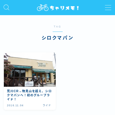
MENU
TAG
ホーム
シロクマパン
プロフィール
ライド
サイクルコラム
荒川CR→物見山を超え、シロ
レビュー/インプレ
クマパンへ！初のグループラ
イド！
2016.11.04
ライド
お問い合わせ